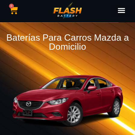
0
Catálogo de Baterías
Marcas de Baterías
Nuestras Sedes
Tipos de Vehícu
Baterías Para Carros Mazda a
Domicilio