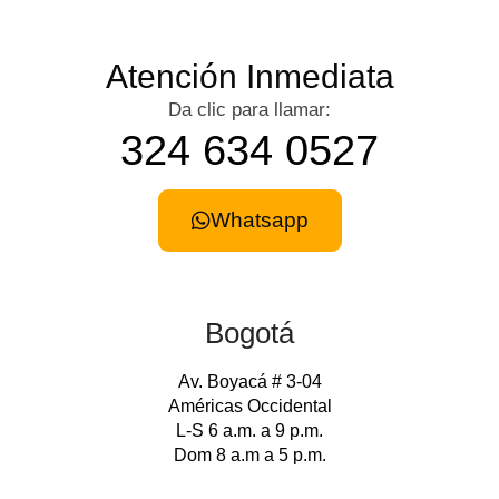
Atención Inmediata
Da clic para llamar:
324 634 0527
Whatsapp
Bogotá
Av. Boyacá # 3-04
Américas Occidental
L-S 6 a.m. a 9 p.m.
Dom 8 a.m a 5 p.m.