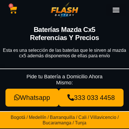
0
Catálogo de Baterías
Marcas de Baterías
Nuestras Sedes
Tipos de Vehícu
Baterías Mazda Cx5
Referencias Y Precios
Esta es una selección de las baterías que le sirven al mazda
cx5 además disponemos de ellas para envío
Pide tu Batería a Domicilio Ahora
Mismo:
Whatsapp
333 033 4458
Bogotá / Medellín / Barranquilla / Cali / Villavicencio /
Bucaramanga / Tunja