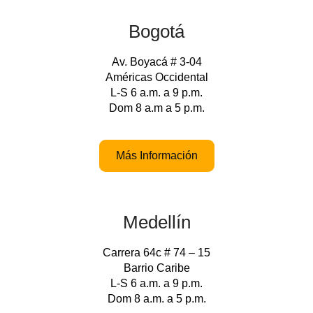
Bogotá
Av. Boyacá # 3-04
Américas Occidental
L-S 6 a.m. a 9 p.m.
Dom 8 a.m a 5 p.m.
Más Información
Medellín
Carrera 64c # 74 – 15
Barrio Caribe
L-S 6 a.m. a 9 p.m.
Dom 8 a.m. a 5 p.m.