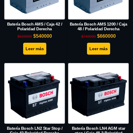
Batería Bosch AMS / Caja 42 /
Batería Bosch AMS 1200 / Caja
Polaridad Derecha
48 / Polaridad Derecha
$
540000
$
660000
$
620000
$
740000
Leer más
Leer más
Batería Bosch LN2 Star Stop /
Batería Bosch LN4 AGM star
Caja 42 Polaridad Derecha
stop / Caja 48-2 Polaridad