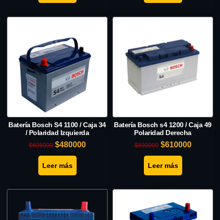
Batería Bosch S4 1100 / Caja 34
Batería Bosch s4 1200 / Caja 49
/ Polaridad Izquierda
Polaridad Derecha
$
480000
$
610000
$
605000
$
690000
Leer más
Leer más