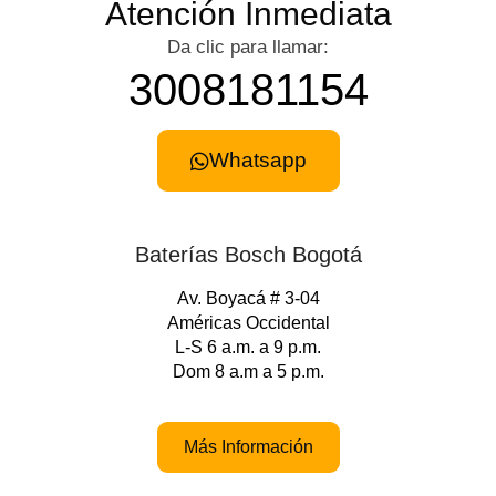
Atención Inmediata
Da clic para llamar:
3008181154
Whatsapp
Baterías Bosch Bogotá
Av. Boyacá # 3-04
Américas Occidental
L-S 6 a.m. a 9 p.m.
Dom 8 a.m a 5 p.m.
Más Información