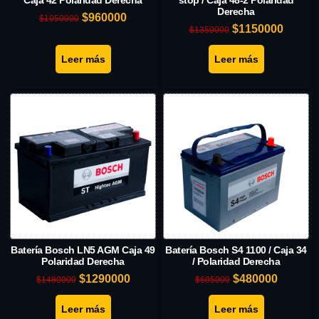
Derecha
$
960000
$
1050000
$
1150000
$
1350000
Leer más
Leer más
Batería Bosch LN5 AGM Caja 49
Batería Bosch S4 1100 / Caja 34
Polaridad Derecha
/ Polaridad Derecha
$
1290000
$
480000
$
1480000
$
605000
Leer más
Leer más