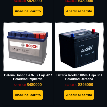
$
420000
$
480000
$
490000
$
620000
Añadir al carrito
Añadir al carrito
Batería Bosch S4 970 / Caja 42 /
Batería Rocket 1050 / Caja 35 /
Polaridad Izquierda
Polaridad Derecha
$
480000
$
395000
$
620000
$
480000
Añadir al carrito
Añadir al carrito