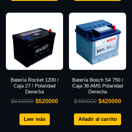
Batería Rocket 1200 /
Batería Bosch S4 750 /
Caja 27 / Polaridad
Caja 36 AMS Polaridad
Derecha
Derecha
$
640000
$
520000
$
490000
$
420000
Leer más
Añadir al carrito