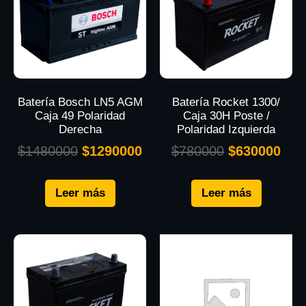
Batería Bosch LN5 AGM
Batería Rocket 1300/
Caja 49 Polaridad
Caja 30H Poste /
Derecha
Polaridad Izquierda
$
1480000
$
1290000
$
780000
$
630000
Leer más
Leer más