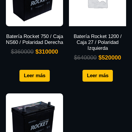
Batería Rocket 750 / Caja
Batería Rocket 1200 /
NS60 / Polaridad Derecha
Caja 27 / Polaridad
Izquierda
$
360000
$
310000
$
640000
$
520000
Leer más
Leer más