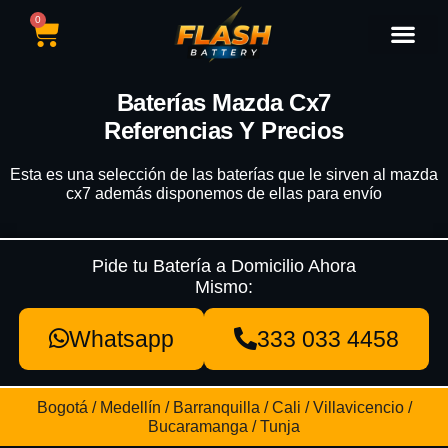
0
Catálogo de Baterías
Marcas de Baterías
Nuestras Sedes
Tipos de Vehícu
Baterías Mazda Cx7
Referencias Y Precios
Esta es una selección de las baterías que le sirven al mazda
cx7 además disponemos de ellas para envío
Pide tu Batería a Domicilio Ahora
Mismo:
Whatsapp
333 033 4458
Bogotá / Medellín / Barranquilla / Cali / Villavicencio /
Bucaramanga / Tunja