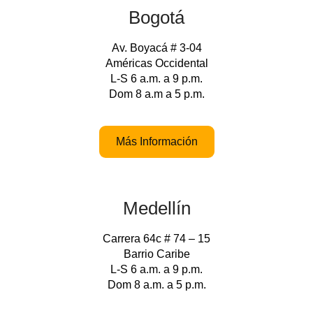
Bogotá
Av. Boyacá # 3-04
Américas Occidental
L-S 6 a.m. a 9 p.m.
Dom 8 a.m a 5 p.m.
Más Información
Medellín
Carrera 64c # 74 – 15
Barrio Caribe
L-S 6 a.m. a 9 p.m.
Dom 8 a.m. a 5 p.m.