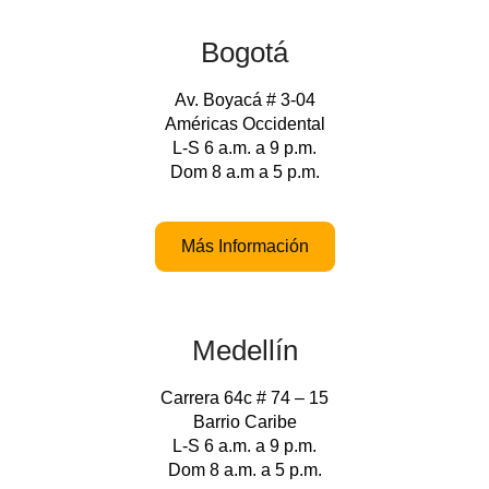
Bogotá
Av. Boyacá # 3-04
Américas Occidental
L-S 6 a.m. a 9 p.m.
Dom 8 a.m a 5 p.m.
Más Información
Medellín
Carrera 64c # 74 – 15
Barrio Caribe
L-S 6 a.m. a 9 p.m.
Dom 8 a.m. a 5 p.m.