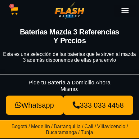
0
Catálogo de Baterías
Marcas de Baterías
Nuestras Sedes
Tipos de Vehícu
Baterías Mazda 3 Referencias
Y Precios
Esta es una selección de las baterías que le sirven al mazda
3 además disponemos de ellas para envío
Pide tu Batería a Domicilio Ahora
Mismo:
Whatsapp
333 033 4458
Bogotá / Medellín / Barranquilla / Cali / Villavicencio /
Bucaramanga / Tunja