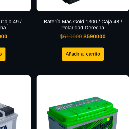
 Caja 49 /
Batería Mac Gold 1300 / Caja 48 /
cha
Polaridad Derecha
000
$
610000
$
590000
o
Añadir al carrito