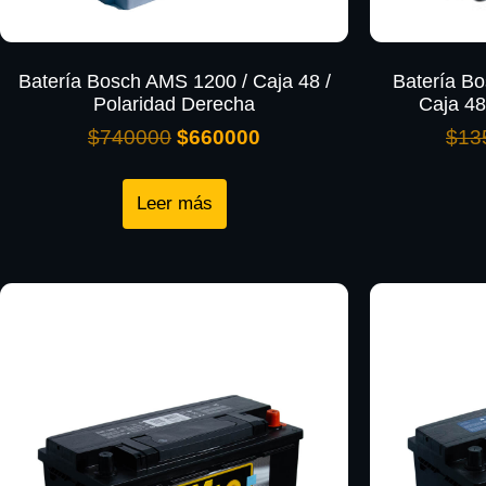
Batería Bosch AMS 1200 / Caja 48 /
Batería Bo
Polaridad Derecha
Caja 48
$
740000
$
660000
$
13
Leer más