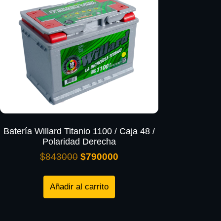
Batería Willard Titanio 1100 / Caja 48 /
Polaridad Derecha
$
843000
$
790000
Añadir al carrito