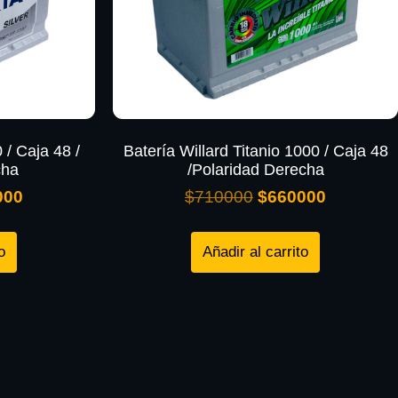
 / Caja 48 /
Batería Willard Titanio 1000 / Caja 48
cha
/Polaridad Derecha
000
$
710000
$
660000
o
Añadir al carrito