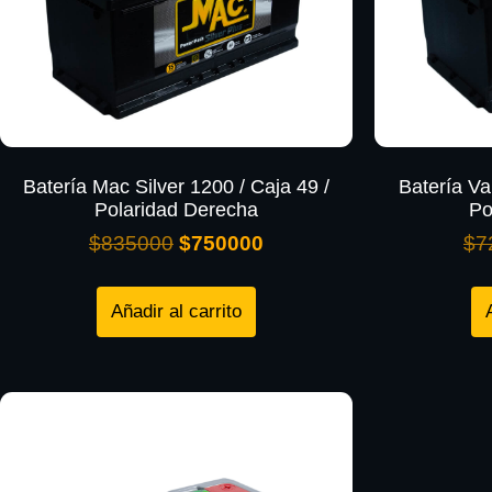
Batería Mac Silver 1200 / Caja 49 /
Batería Va
Polaridad Derecha
Po
$
835000
$
750000
$
7
Añadir al carrito