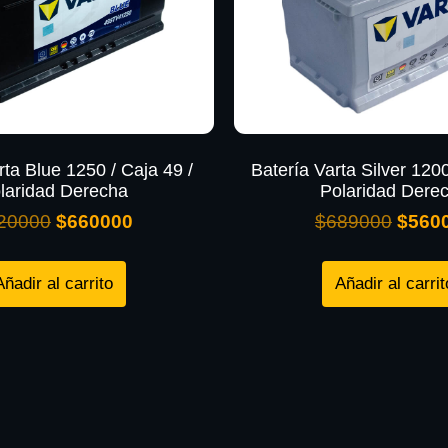
rta Blue 1250 / Caja 49 /
Batería Varta Silver 1200
laridad Derecha
Polaridad Dere
20000
$
660000
$
689000
$
560
Añadir al carrito
Añadir al carrit