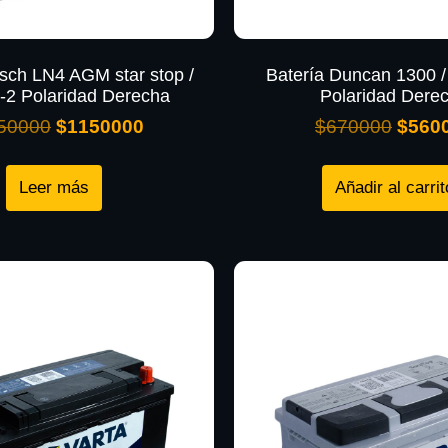
sch LN4 AGM star stop /
Batería Duncan 1300 /
-2 Polaridad Derecha
Polaridad Dere
50000
$
1150000
$
670000
$
560
Leer más
Añadir al carrit