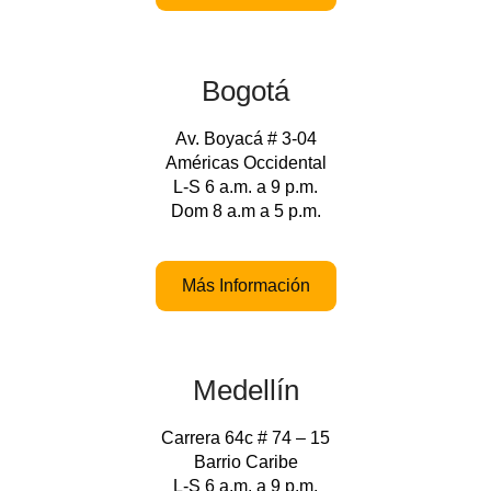
Bogotá
Av. Boyacá # 3-04
Américas Occidental
L-S 6 a.m. a 9 p.m.
Dom 8 a.m a 5 p.m.
Más Información
Medellín
Carrera 64c # 74 – 15
Barrio Caribe
L-S 6 a.m. a 9 p.m.