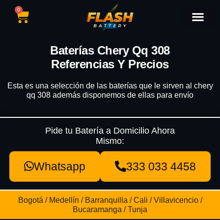
0
Catálogo de Baterías
Marcas de Baterías
Nuestras Sedes
Tipos de Vehícu
Baterías Chery Qq 308
Referencias Y Precios
Esta es una selección de las baterías que le sirven al chery
qq 308 además disponemos de ellas para envío
Pide tu Batería a Domicilio Ahora
Mismo:
Whatsapp
333 033 4458
Bogotá / Medellín / Barranquilla / Cali / Villavicencio /
Bucaramanga / Tunja