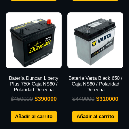
Batería Duncan Liberty
Batería Varta Black 650 /
Plus 750/ Caja NS60 /
Caja NS60 / Polaridad
Polaridad Derecha
Derecha
$
450000
$
390000
$
440000
$
310000
Añadir al carrito
Añadir al carrito