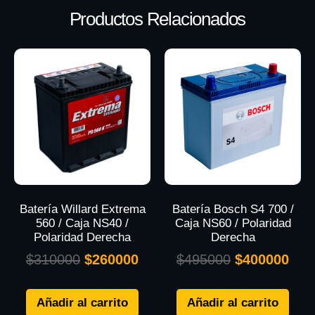
Productos Relacionados
Batería Willard Extrema
Batería Bosch S4 700 /
560 / Caja NS40 /
Caja NS60 / Polaridad
Polaridad Derecha
Derecha
$
310000
$
260000
$
495000
$
400000
Añadir al carrito
Añadir al carrito