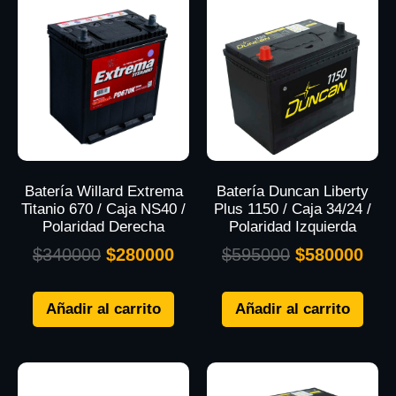
Batería Willard Extrema
Batería Duncan Liberty
Titanio 670 / Caja NS40 /
Plus 1150 / Caja 34/24 /
Polaridad Derecha
Polaridad Izquierda
$
340000
$
280000
$
595000
$
580000
Añadir al carrito
Añadir al carrito