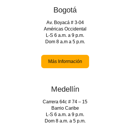
Bogotá
Av. Boyacá # 3-04
Américas Occidental
L-S 6 a.m. a 9 p.m.
Dom 8 a.m a 5 p.m.
Más Información
Medellín
Carrera 64c # 74 – 15
Barrio Caribe
L-S 6 a.m. a 9 p.m.
Dom 8 a.m. a 5 p.m.