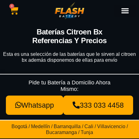
0
Catálogo de Baterías
Marcas de Baterías
Nuestras Sedes
Tipos de Vehícu
Baterías Citroen Bx
Referencias Y Precios
Esta es una selección de las baterías que le sirven al citroen
bx además disponemos de ellas para envío
Pide tu Batería a Domicilio Ahora
Mismo:
Whatsapp
333 033 4458
Bogotá / Medellín / Barranquilla / Cali / Villavicencio /
Bucaramanga / Tunja