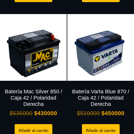
Batería Mac Silver 850 /
Batería Varta Blue 870 /
Caja 42 / Polaridad
Caja 42 / Polaridad
Derecha
Derecha
$
535000
$
430000
$
510000
$
450000
Añadir al carrito
Añadir al carrito