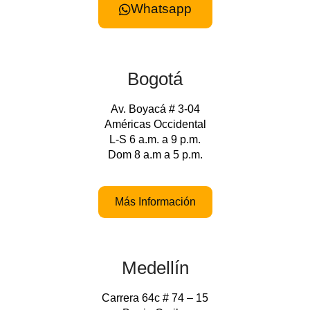
Whatsapp
Bogotá
Av. Boyacá # 3-04
Américas Occidental
L-S 6 a.m. a 9 p.m.
Dom 8 a.m a 5 p.m.
Más Información
Medellín
Carrera 64c # 74 – 15