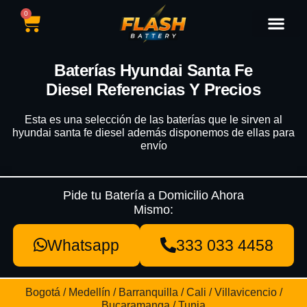
0
Catálogo de Baterías
Marcas de Baterías
Nuestras Sedes
Tipos de Vehícu
Baterías Hyundai Santa Fe
Diesel Referencias Y Precios
Esta es una selección de las baterías que le sirven al
hyundai santa fe diesel además disponemos de ellas para
envío
Pide tu Batería a Domicilio Ahora
Mismo:
Whatsapp
333 033 4458
Bogotá / Medellín / Barranquilla / Cali / Villavicencio /
Bucaramanga / Tunja