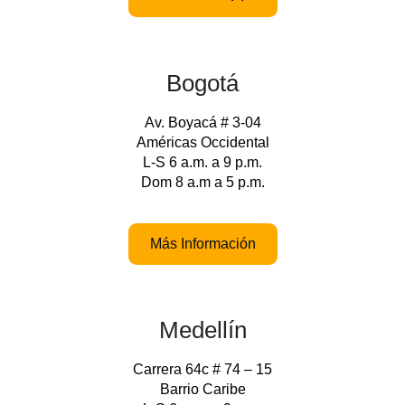
Bogotá
Av. Boyacá # 3-04
Américas Occidental
L-S 6 a.m. a 9 p.m.
Dom 8 a.m a 5 p.m.
Más Información
Medellín
Carrera 64c # 74 – 15
Barrio Caribe