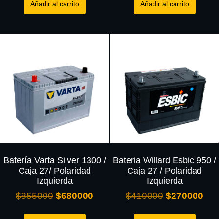
Añadir al carrito
Añadir al carrito
Batería Varta Silver 1300 /
Bateria Willard Esbic 950 /
Caja 27/ Polaridad
Caja 27 / Polaridad
Izquierda
Izquierda
$
855000
$
680000
$
410000
$
270000