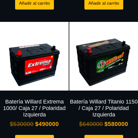
Añadir al carrito
Añadir al carrito
Batería Willard Extrema
Batería Willard Titanio 1150
1000/ Caja 27 / Polaridad
/ Caja 27 / Polaridad
Izquierda
Izquierda
$
530000
$
490000
$
640000
$
580000