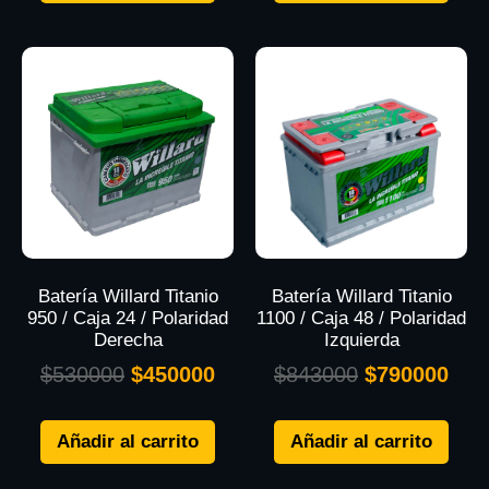
Batería Willard Titanio
Batería Willard Titanio
950 / Caja 24 / Polaridad
1100 / Caja 48 / Polaridad
Derecha
Izquierda
$
530000
$
450000
$
843000
$
790000
Añadir al carrito
Añadir al carrito