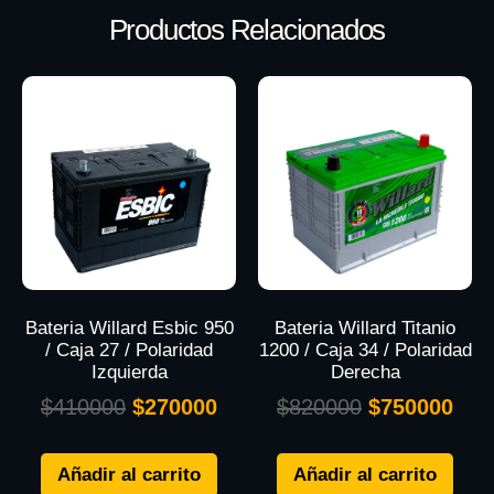
Productos Relacionados
Bateria Willard Esbic 950
Bateria Willard Titanio
/ Caja 27 / Polaridad
1200 / Caja 34 / Polaridad
Izquierda
Derecha
$
410000
$
270000
$
820000
$
750000
Añadir al carrito
Añadir al carrito