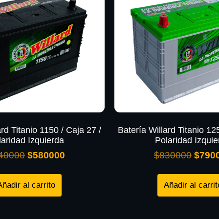
rd Titanio 1150 / Caja 27 /
Batería Willard Titanio 12
laridad Izquierda
Polaridad Izquie
40000
$
580000
$
830000
$
790
Añadir al carrito
Añadir al carrit