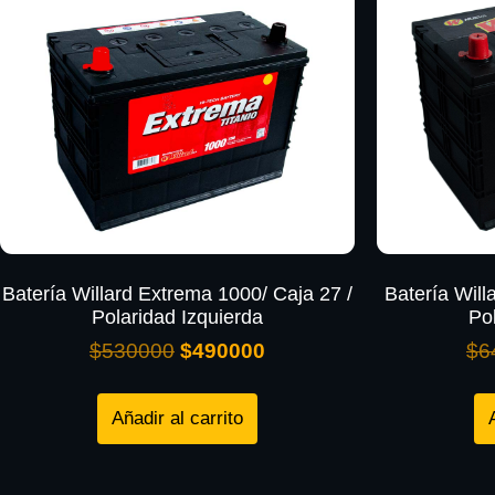
Batería Willard Extrema 1000/ Caja 27 /
Batería Willa
Polaridad Izquierda
Po
$
530000
$
490000
$
6
Añadir al carrito