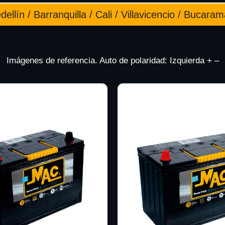
ellín / Barranquilla / Cali / Villavicencio / Bucara
Imágenes de referencia. Auto de polaridad: Izquierda + –