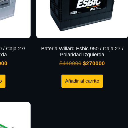
0 / Caja 27/
Bateria Willard Esbic 950 / Caja 27 /
rda
Polaridad Izquierda
000
$
410000
$
270000
o
Añadir al carrito