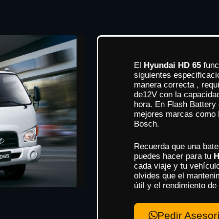
El
Hyundai HD 65
func
siguientes especificac
manera correcta , requi
de12V con la capacida
hora. En Flash Battery 
mejores marcas como lo
Bosch.
Recuerda que una bater
puedes hacer para tu
H
cada viaje y tu vehícul
olvides que el manteni
útil y el rendimiento de
Pedir Asesor