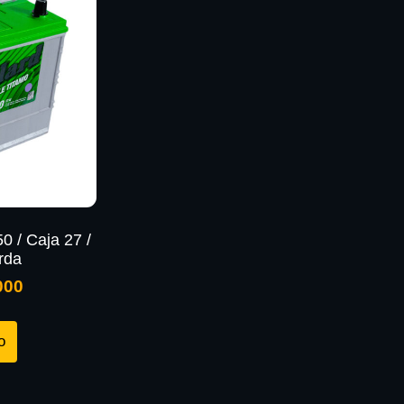
50 / Caja 27 /
rda
000
o