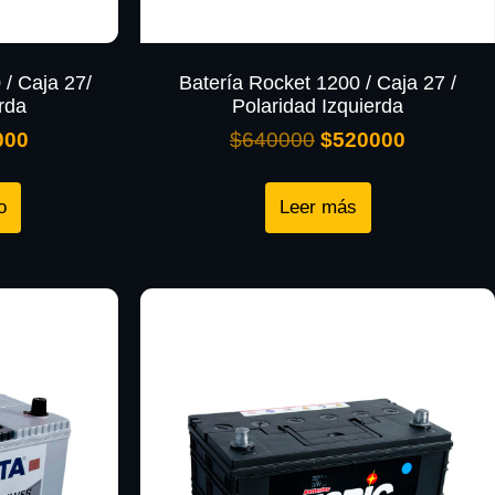
 / Caja 27/
Batería Rocket 1200 / Caja 27 /
rda
Polaridad Izquierda
000
$
640000
$
520000
o
Leer más