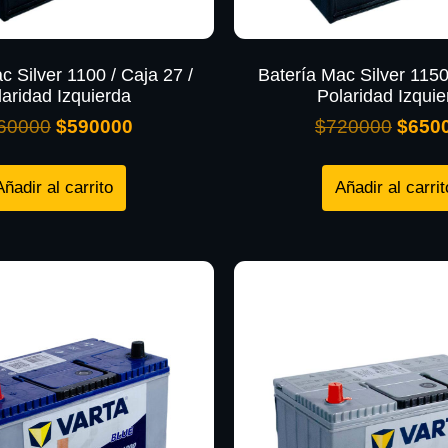
c Silver 1100 / Caja 27 /
Batería Mac Silver 1150
laridad Izquierda
Polaridad Izquie
60000
$
590000
$
720000
$
650
Añadir al carrito
Añadir al carrit