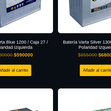
rta Blue 1200 / Caja 27 /
Batería Varta Silver 130
laridad Izquierda
Polaridad Izquie
80000
$
590000
$
855000
$
680
Añadir al carrito
Añadir al carrit