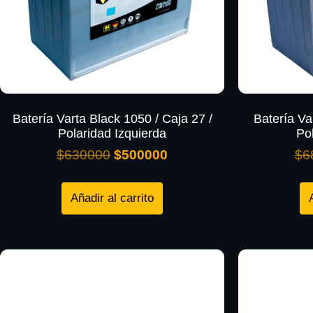
Batería Varta Black 1050 / Caja 27 /
Batería Va
Polaridad Izquierda
Po
$
630000
$
500000
$
6
Añadir al carrito