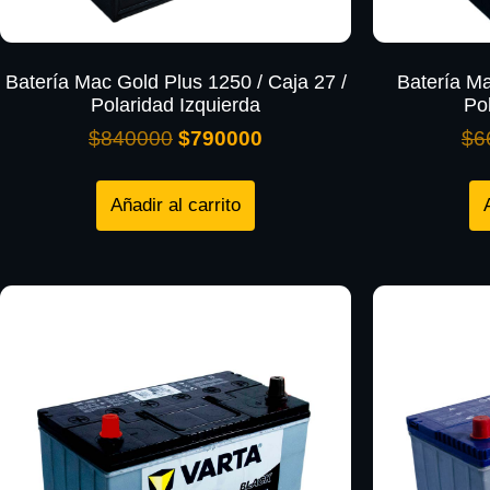
Batería Mac Gold Plus 1250 / Caja 27 /
Batería Ma
Polaridad Izquierda
Po
$
840000
$
790000
$
6
Añadir al carrito