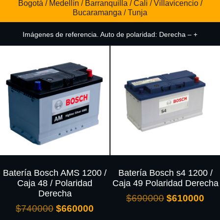
Bogotá / Medellín / Barranquilla / Cali / Villavicencio /
Bucaramanga / Tunja
Imágenes de referencia. Auto de polaridad: Derecha – +
Batería Bosch AMS 1200 /
Batería Bosch s4 1200 /
Caja 48 / Polaridad
Caja 49 Polaridad Derecha
Derecha
$
690000
$
610000
$
740000
$
660000