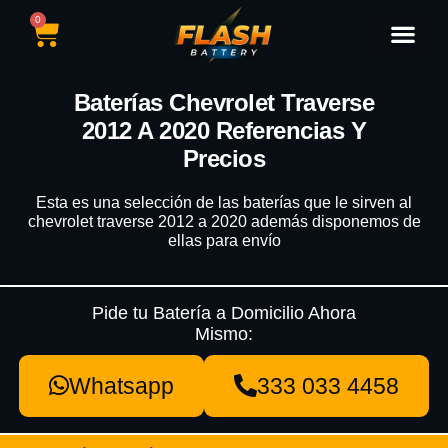
0
Catálogo de Baterías
Marcas de Baterías
Nuestras Sedes
Tipos de Vehícu
Baterías Chevrolet Traverse
2012 A 2020 Referencias Y
Precios
Esta es una selección de las baterías que le sirven al
chevrolet traverse 2012 a 2020 además disponemos de
ellas para envío
Pide tu Batería a Domicilio Ahora
Mismo:
Whatsapp
333 033 4458