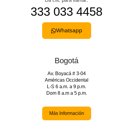
Da clic para llamar:
333 033 4458
Whatsapp
Bogotá
Av. Boyacá # 3-04
Américas Occidental
L-S 6 a.m. a 9 p.m.
Dom 8 a.m a 5 p.m.
Más Información