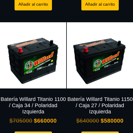
Añadir al carrito
Añadir al carrito
Batería Willard Titanio 1100
Batería Willard Titanio 1150
/ Caja 34 / Polaridad
/ Caja 27 / Polaridad
Izquierda
Izquierda
$
705000
$
660000
$
640000
$
580000