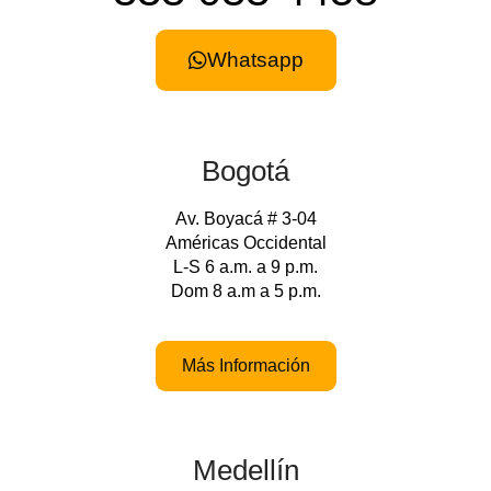
Whatsapp
Bogotá
Av. Boyacá # 3-04
Américas Occidental
L-S 6 a.m. a 9 p.m.
Dom 8 a.m a 5 p.m.
Más Información
Medellín