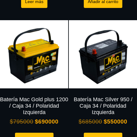
Leer más
Añadir al carrito
Batería Mac Gold plus 1200
Batería Mac Silver 950 /
/ Caja 34 / Polaridad
Caja 34 / Polaridad
Izquierda
Izquierda
$
795000
$
690000
$
685000
$
550000