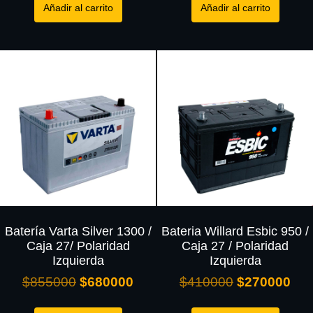
Añadir al carrito
Añadir al carrito
Batería Varta Silver 1300 /
Bateria Willard Esbic 950 /
Caja 27/ Polaridad
Caja 27 / Polaridad
Izquierda
Izquierda
$
855000
$
680000
$
410000
$
270000