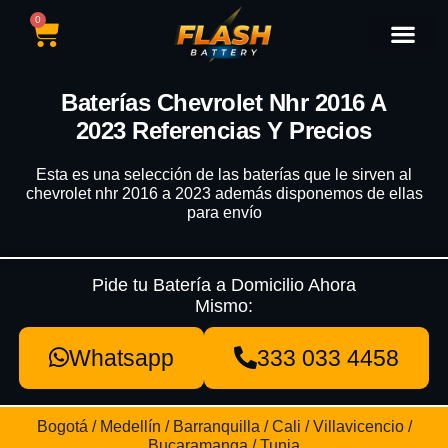
0
Catálogo de Baterías
Marcas de Baterías
Nuestras Sedes
Tipos de Vehícu
Baterías Chevrolet Nhr 2016 A
2023 Referencias Y Precios
Esta es una selección de las baterías que le sirven al
chevrolet nhr 2016 a 2023 además disponemos de ellas
para envío
Pide tu Batería a Domicilio Ahora
Mismo:
Whatsapp
333 033 4458
Bogotá / Medellín / Barranquilla / Cali / Villavicencio /
Bucaramanga / Tunja