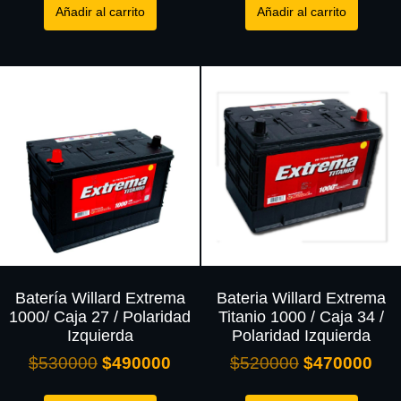
Añadir al carrito
Añadir al carrito
Batería Willard Extrema
Bateria Willard Extrema
1000/ Caja 27 / Polaridad
Titanio 1000 / Caja 34 /
Izquierda
Polaridad Izquierda
$
530000
$
490000
$
520000
$
470000