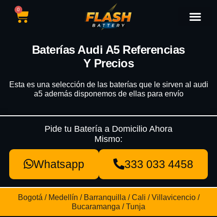
0
Catálogo de Baterías
Marcas de Baterías
Nuestras Sedes
Tipos de Vehícu
Baterías Audi A5 Referencias
Y Precios
Esta es una selección de las baterías que le sirven al audi
a5 además disponemos de ellas para envío
Pide tu Batería a Domicilio Ahora
Mismo:
Whatsapp
333 033 4458
Bogotá / Medellín / Barranquilla / Cali / Villavicencio /
Bucaramanga / Tunja