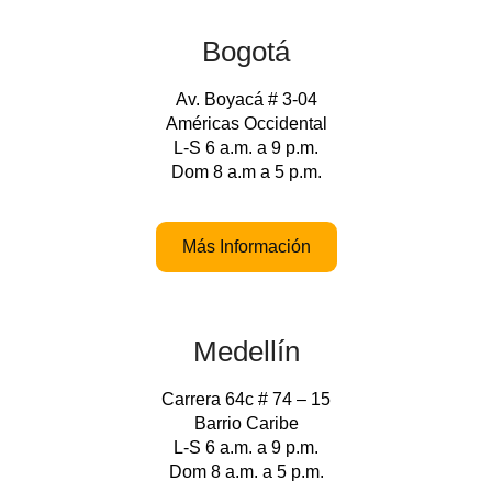
Bogotá
Av. Boyacá # 3-04
Américas Occidental
L-S 6 a.m. a 9 p.m.
Dom 8 a.m a 5 p.m.
Más Información
Medellín
Carrera 64c # 74 – 15
Barrio Caribe
L-S 6 a.m. a 9 p.m.
Dom 8 a.m. a 5 p.m.