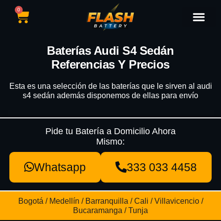
0
Catálogo de Baterías
Marcas de Baterías
Nuestras Sedes
Tipos de Vehícu
Baterías Audi S4 Sedán
Referencias Y Precios
Esta es una selección de las baterías que le sirven al audi
s4 sedán además disponemos de ellas para envío
Pide tu Batería a Domicilio Ahora
Mismo:
Whatsapp
333 033 4458
Bogotá / Medellín / Barranquilla / Cali / Villavicencio /
Bucaramanga / Tunja