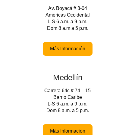
Av. Boyacá # 3-04
Américas Occidental
L-S 6 a.m. a 9 p.m.
Dom 8 a.m a 5 p.m.
Más Información
Medellín
Carrera 64c # 74 – 15
Barrio Caribe
L-S 6 a.m. a 9 p.m.
Dom 8 a.m. a 5 p.m.
Más Información