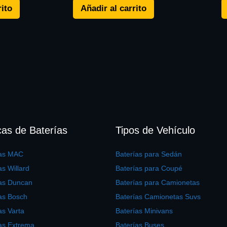
rito
Añadir al carrito
as de Baterías
Tipos de Vehículo
ías MAC
Baterías para Sedán
as Willard
Baterías para Coupé
ías Duncan
Baterías para Camionetas
as Bosch
Baterías Camionetas Suvs
as Varta
Baterías Minivans
as Extrema
Baterías Buses