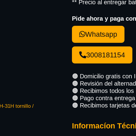
** Precio al entregar ba
Pide ahora y paga con
Whatsapp
3008181154
🟠 Domicilio gratis con 
🟠 Revisión del alternad
🟠 Recibimos todos los
🟠 Pago contra entrega
🟠 Recibimos tarjetas d
H-31H tornillo /
Informacíon Técn