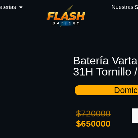
aterías
Nuestras 
Batería Vart
31H Tornillo 
Domici
$
720000
$
650000