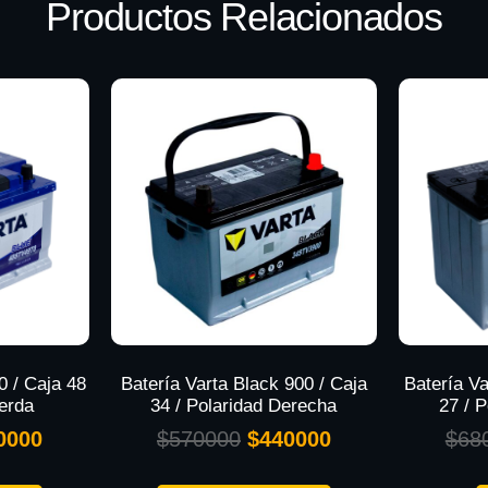
Productos Relacionados
0 / Caja 48
Batería Varta Black 900 / Caja
Batería Va
ierda
34 / Polaridad Derecha
27 / 
0000
$
570000
$
440000
$
68