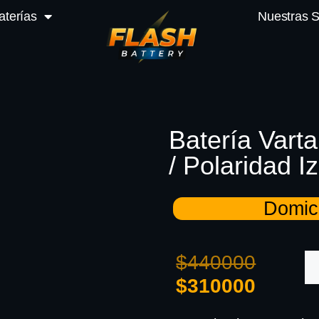
aterías
Nuestras 
Batería Vart
/ Polaridad I
Domici
$
440000
$
310000