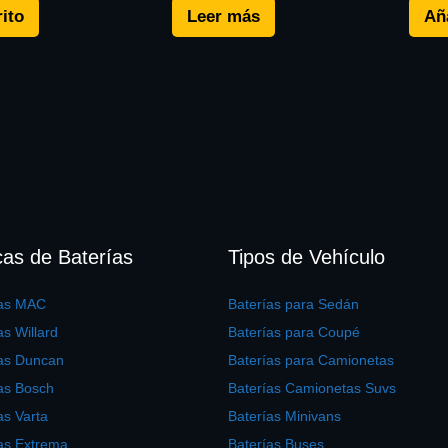
rito
Leer más
Aña
as de Baterías
Tipos de Vehículo
ías MAC
Baterías para Sedán
as Willard
Baterías para Coupé
ías Duncan
Baterías para Camionetas
as Bosch
Baterías Camionetas Suvs
as Varta
Baterías Minivans
as Extrema
Baterías Buses