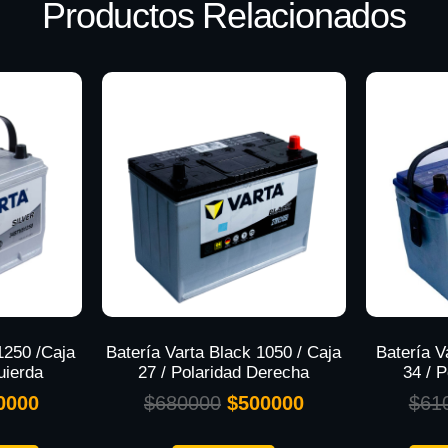
Productos Relacionados
 1250 /Caja
Batería Varta Black 1050 / Caja
Batería V
uierda
27 / Polaridad Derecha
34 / 
0000
$
680000
$
500000
$
61