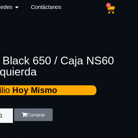
0
Sedes
Contáctanos
a Black 650 / Caja NS60
zquierda
lio
Hoy Mismo
Comprar