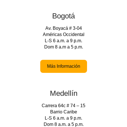
Bogotá
Av. Boyacá # 3-04
Américas Occidental
L-S 6 a.m. a 9 p.m.
Dom 8 a.m a 5 p.m.
Más Información
Medellín
Carrera 64c # 74 – 15
Barrio Caribe
L-S 6 a.m. a 9 p.m.
Dom 8 a.m. a 5 p.m.