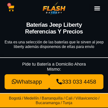
0
Catálogo de Baterías
Marcas de Baterías
Nuestras Sedes
Tipos de Vehícu
Baterías Jeep Liberty
Referencias Y Precios
Esta es una selección de las baterías que le sirven al jeep
liberty además disponemos de ellas para envío
Pide tu Batería a Domicilio Ahora
Mismo:
Whatsapp
333 033 4458
Bogotá / Medellín / Barranquilla / Cali / Villavicencio /
Bucaramanga / Tunja