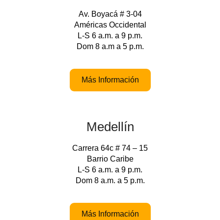
Av. Boyacá # 3-04
Américas Occidental
L-S 6 a.m. a 9 p.m.
Dom 8 a.m a 5 p.m.
Más Información
Medellín
Carrera 64c # 74 – 15
Barrio Caribe
L-S 6 a.m. a 9 p.m.
Dom 8 a.m. a 5 p.m.
Más Información