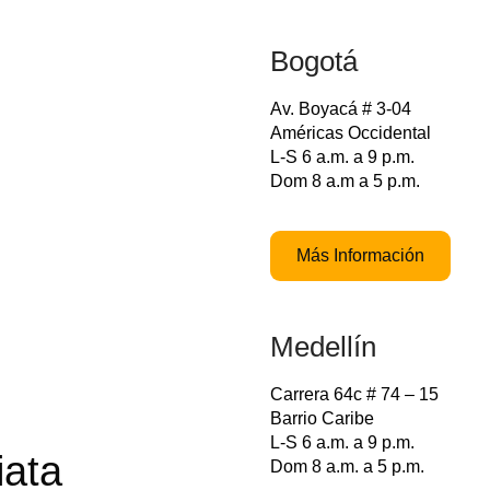
Bogotá
Av. Boyacá # 3-04
Américas Occidental
L-S 6 a.m. a 9 p.m.
Dom 8 a.m a 5 p.m.
Más Información
Medellín
Carrera 64c # 74 – 15
Barrio Caribe
L-S 6 a.m. a 9 p.m.
iata
Dom 8 a.m. a 5 p.m.