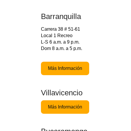
Barranquilla
Carrera 38 # 51-61
Local 1 Recreo
L-S 6 a.m. a 9 p.m.
Dom 8 a.m. a 5 p.m.
Más Información
Villavicencio
Más Información