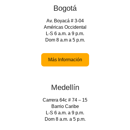
Bogotá
Av. Boyacá # 3-04
Américas Occidental
L-S 6 a.m. a 9 p.m.
Dom 8 a.m a 5 p.m.
Más Información
Medellín
Carrera 64c # 74 – 15
Barrio Caribe
L-S 6 a.m. a 9 p.m.
Dom 8 a.m. a 5 p.m.