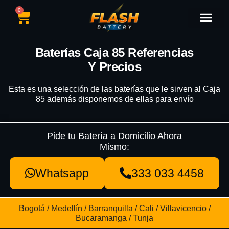
0
Catálogo de Baterías
Marcas de Baterías
Nuestras Sedes
Tipos de Vehícu
Baterías Caja 85 Referencias
Y Precios
Esta es una selección de las baterías que le sirven al Caja
85 además disponemos de ellas para envío
Pide tu Batería a Domicilio Ahora
Mismo:
Whatsapp
333 033 4458
Bogotá / Medellín / Barranquilla / Cali / Villavicencio /
Bucaramanga / Tunja