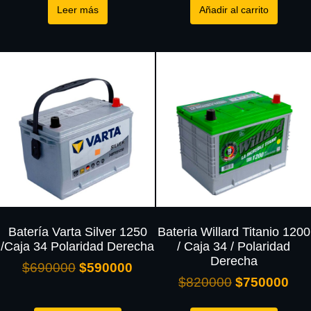
Leer más
Añadir al carrito
Batería Varta Silver 1250
Bateria Willard Titanio 1200
/Caja 34 Polaridad Derecha
/ Caja 34 / Polaridad
Derecha
$
690000
$
590000
$
820000
$
750000