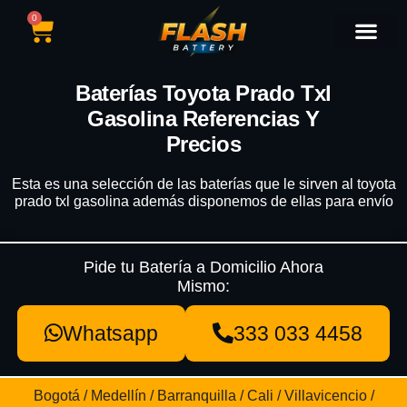
0
Catálogo de Baterías
Marcas de Baterías
Nuestras Sedes
Tipos de Vehícu
Baterías Toyota Prado Txl
Gasolina Referencias Y
Precios
Esta es una selección de las baterías que le sirven al toyota
prado txl gasolina además disponemos de ellas para envío
Pide tu Batería a Domicilio Ahora
Mismo:
Whatsapp
333 033 4458
Bogotá / Medellín / Barranquilla / Cali / Villavicencio /