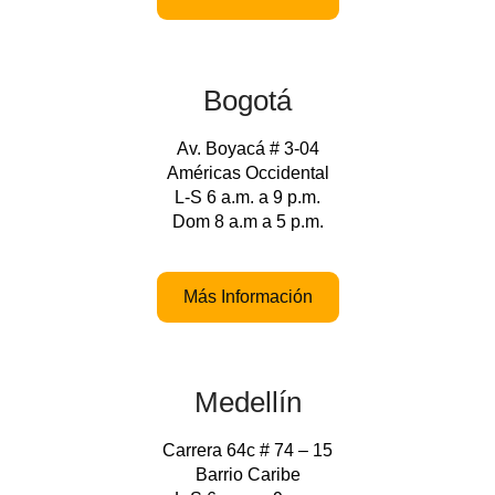
Bogotá
Av. Boyacá # 3-04
Américas Occidental
L-S 6 a.m. a 9 p.m.
Dom 8 a.m a 5 p.m.
Más Información
Medellín
Carrera 64c # 74 – 15
Barrio Caribe