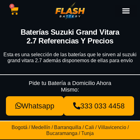
0
Catálogo de Baterías
Marcas de Baterías
Nuestras Sedes
Tipos de Vehícu
Baterías Suzuki Grand Vitara
2.7 Referencias Y Precios
Esta es una selección de las baterías que le sirven al suzuki
grand vitara 2.7 además disponemos de ellas para envío
Pide tu Batería a Domicilio Ahora
Mismo:
Whatsapp
333 033 4458
Bogotá / Medellín / Barranquilla / Cali / Villavicencio /
Bucaramanga / Tunja