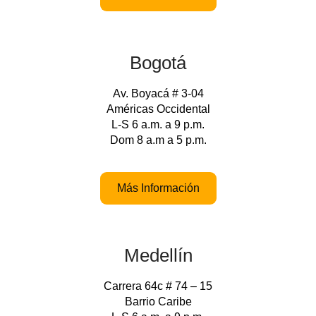
Bogotá
Av. Boyacá # 3-04
Américas Occidental
L-S 6 a.m. a 9 p.m.
Dom 8 a.m a 5 p.m.
Más Información
Medellín
Carrera 64c # 74 – 15
Barrio Caribe