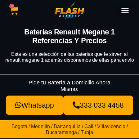
0
Catálogo de Baterías
Marcas de Baterías
Nuestras Sedes
Tipos de Vehícu
Baterías Renault Megane 1
Referencias Y Precios
Esta es una selección de las baterías que le sirven al
renault megane 1 además disponemos de ellas para envío
Pide tu Batería a Domicilio Ahora
Mismo:
Whatsapp
333 033 4458
Bogotá / Medellín / Barranquilla / Cali / Villavicencio /
Bucaramanga / Tunja