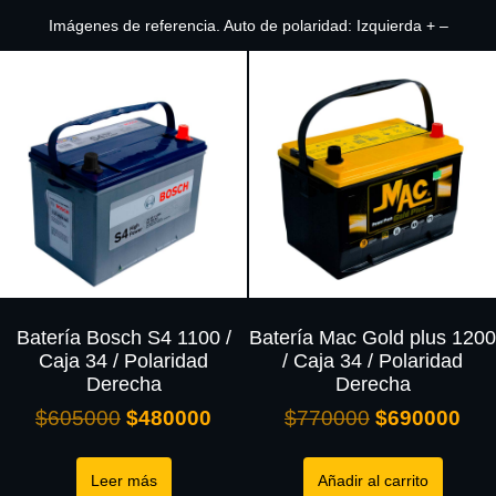
Imágenes de referencia. Auto de polaridad: Izquierda + –
Batería Bosch S4 1100 /
Batería Mac Gold plus 1200
Caja 34 / Polaridad
/ Caja 34 / Polaridad
Derecha
Derecha
$
605000
$
480000
$
770000
$
690000
Leer más
Añadir al carrito