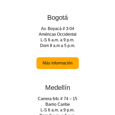
Bogotá
Av. Boyacá # 3-04
Américas Occidental
L-S 6 a.m. a 9 p.m.
Dom 8 a.m a 5 p.m.
Más Información
Medellín
Carrera 64c # 74 – 15
Barrio Caribe
L-S 6 a.m. a 9 p.m.