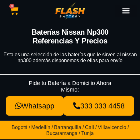
0
Catálogo de Baterías
Marcas de Baterías
Nuestras Sedes
Tipos de Vehícu
Baterías Nissan Np300
Referencias Y Precios
Esta es una selección de las baterías que le sirven al nissan
np300 además disponemos de ellas para envío
Pide tu Batería a Domicilio Ahora
Mismo:
Whatsapp
333 033 4458
Bogotá / Medellín / Barranquilla / Cali / Villavicencio /
Bucaramanga / Tunja