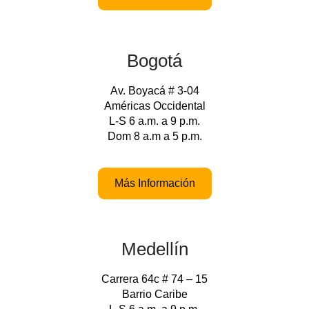
Bogotá
Av. Boyacá # 3-04
Américas Occidental
L-S 6 a.m. a 9 p.m.
Dom 8 a.m a 5 p.m.
Más Información
Medellín
Carrera 64c # 74 – 15
Barrio Caribe