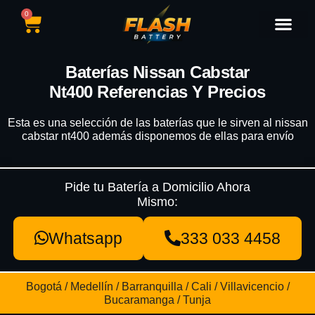
0
Catálogo de Baterías
Marcas de Baterías
Nuestras Sedes
Tipos de Vehícu
Baterías Nissan Cabstar
Nt400 Referencias Y Precios
Esta es una selección de las baterías que le sirven al nissan
cabstar nt400 además disponemos de ellas para envío
Pide tu Batería a Domicilio Ahora
Mismo:
Whatsapp
333 033 4458
Bogotá / Medellín / Barranquilla / Cali / Villavicencio /
Bucaramanga / Tunja