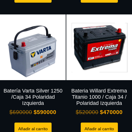
Batería Varta Silver 1250
Bateria Willard Extrema
/Caja 34 Polaridad
Titanio 1000 / Caja 34 /
Izquierda
Polaridad Izquierda
$
690000
$
590000
$
520000
$
470000
Añadir al carrito
Añadir al carrito