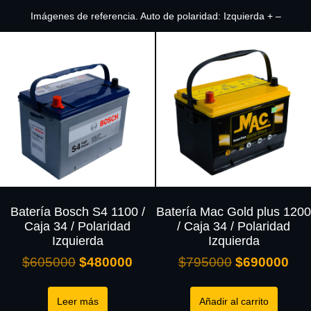
Imágenes de referencia. Auto de polaridad: Izquierda + –
Batería Bosch S4 1100 /
Batería Mac Gold plus 1200
Caja 34 / Polaridad
/ Caja 34 / Polaridad
Izquierda
Izquierda
$
605000
$
480000
$
795000
$
690000
Leer más
Añadir al carrito