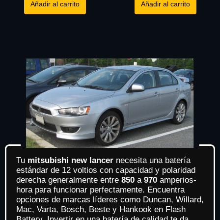
Añadir al carrito
Añadir al carrito
Tu
mitsubishi new lancer
necesita una batería
estándar de 12 voltios con capacidad y polaridad
derecha generalmente entre
850
a
970
amperios-
hora para funcionar perfectamente. Encuentra
opciones de marcas líderes como Duncan, Willard,
Mac, Varta, Bosch, Beste y Hankook en Flash
Battery, Invertir en una batería de calidad te da