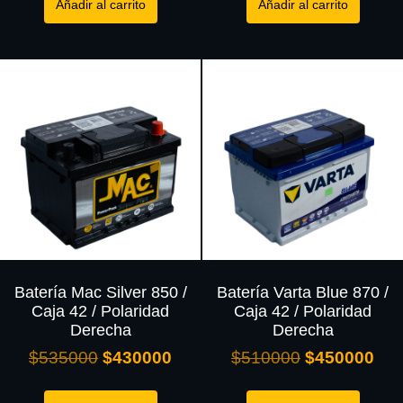
Añadir al carrito
Añadir al carrito
Batería Mac Silver 850 /
Batería Varta Blue 870 /
Caja 42 / Polaridad
Caja 42 / Polaridad
Derecha
Derecha
$
535000
$
430000
$
510000
$
450000