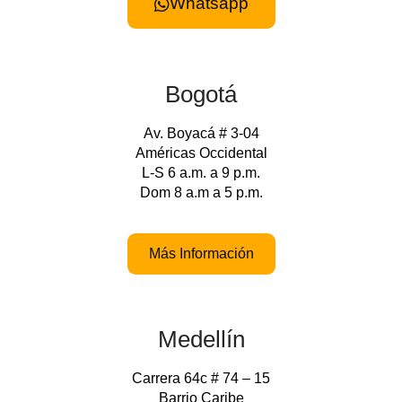
Whatsapp
Bogotá
Av. Boyacá # 3-04
Américas Occidental
L-S 6 a.m. a 9 p.m.
Dom 8 a.m a 5 p.m.
Más Información
Medellín
Carrera 64c # 74 – 15
Barrio Caribe