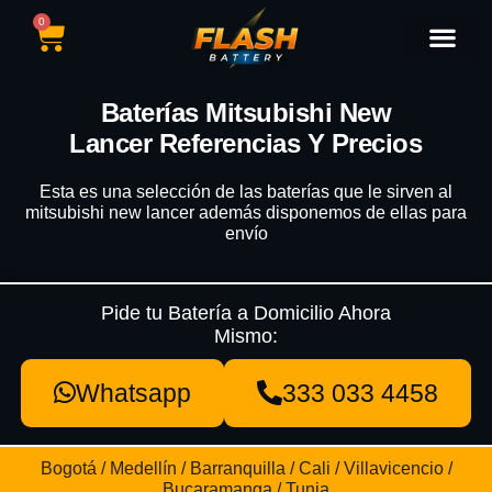
0
Catálogo de Baterías
Marcas de Baterías
Nuestras Sedes
Tipos de Vehícu
Baterías Mitsubishi New
Lancer Referencias Y Precios
Esta es una selección de las baterías que le sirven al
mitsubishi new lancer además disponemos de ellas para
envío
Pide tu Batería a Domicilio Ahora
Mismo:
Whatsapp
333 033 4458
Bogotá / Medellín / Barranquilla / Cali / Villavicencio /
Bucaramanga / Tunja