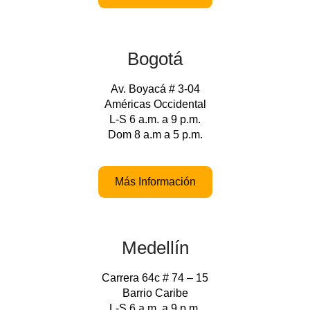
Bogotá
Av. Boyacá # 3-04
Américas Occidental
L-S 6 a.m. a 9 p.m.
Dom 8 a.m a 5 p.m.
Más Información
Medellín
Carrera 64c # 74 – 15
Barrio Caribe
L-S 6 a.m. a 9 p.m.