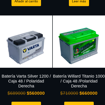
Añadir al carrito
Leer más
Batería Varta Silver 1200 /
Batería Willard Titanio 1000
Caja 48 / Polaridad
/ Caja 48 /Polaridad
Derecha
Derecha
$
689000
$
560000
$
710000
$
660000