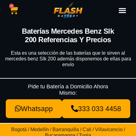
0
Catálogo de Baterías
Marcas de Baterías
Nuestras Sedes
Tipos de Vehícu
Baterías Mercedes Benz Slk
200 Referencias Y Precios
Esta es una selección de las baterías que le sirven al
mercedes benz Slk 200 además disponemos de ellas para
envío
Pide tu Batería a Domicilio Ahora
Mismo:
Whatsapp
333 033 4458
Bogotá / Medellín / Barranquilla / Cali / Villavicencio /
Bucaramanga / Tunja