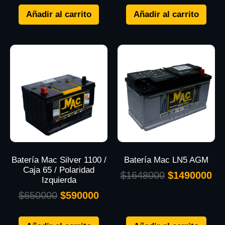
Añadir al carrito
Añadir al carrito
Batería Mac Silver 1100 /
Batería Mac LN5 AGM
Caja 65 / Polaridad
$
1648000
$
1490000
Izquierda
$
650000
$
590000