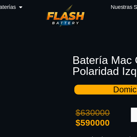
aterías
Nuestras 
Batería Mac 
Polaridad Iz
Domici
$
630000
$
590000