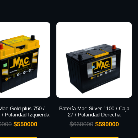
Mac Gold plus 750 /
Batería Mac Silver 1100 / Caja
/ Polaridad Izquierda
27 / Polaridad Derecha
0000
$
550000
$
660000
$
590000