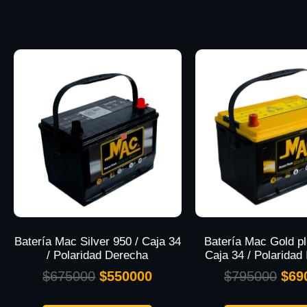
Batería Mac Silver 950 / Caja 34
Batería Mac Gold pl
/ Polaridad Derecha
Caja 34 / Polaridad
$
675000
$
550000
$
795000
$
69