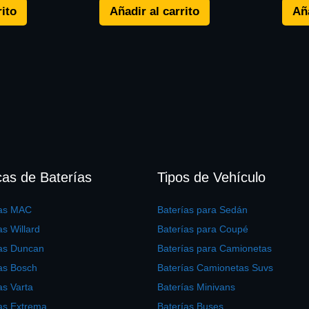
rito
Añadir al carrito
Aña
as de Baterías
Tipos de Vehículo
ías MAC
Baterías para Sedán
as Willard
Baterías para Coupé
ías Duncan
Baterías para Camionetas
as Bosch
Baterías Camionetas Suvs
as Varta
Baterías Minivans
as Extrema
Baterías Buses