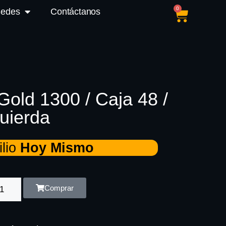
0
Sedes
Contáctanos
Gold 1300 / Caja 48 /
quierda
lio
Hoy Mismo
Comprar