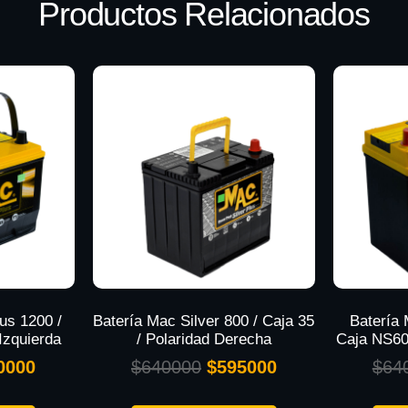
Productos Relacionados
us 1200 /
Batería Mac Silver 800 / Caja 35
Batería 
 Izquierda
/ Polaridad Derecha
Caja NS60 
0000
$
640000
$
595000
$
64