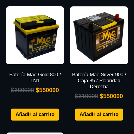
Batería Mac Gold 800 /
Batería Mac Silver 900 /
LN1
Caja 85 / Polaridad
Derecha
$
680000
$
550000
$
610000
$
550000
Añadir al carrito
Añadir al carrito