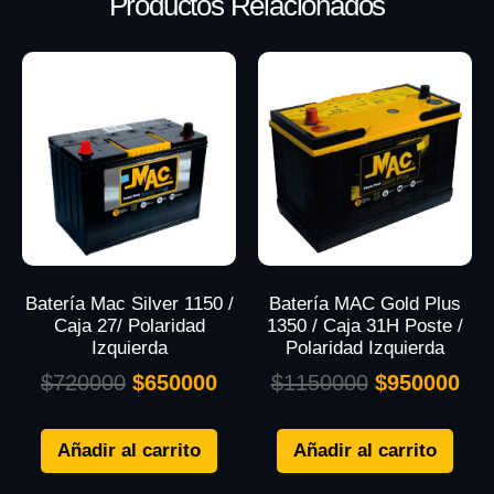
Productos Relacionados
Batería Mac Silver 1150 /
Batería MAC Gold Plus
Caja 27/ Polaridad
1350 / Caja 31H Poste /
Izquierda
Polaridad Izquierda
$
720000
$
650000
$
1150000
$
950000
Añadir al carrito
Añadir al carrito