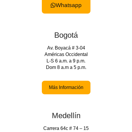
Whatsapp
Bogotá
Av. Boyacá # 3-04
Américas Occidental
L-S 6 a.m. a 9 p.m.
Dom 8 a.m a 5 p.m.
Más Información
Medellín
Carrera 64c # 74 – 15