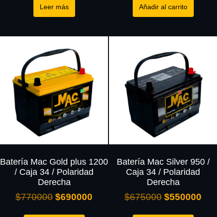
Leer más
Añadir al carrito
Batería Mac Gold plus 1200
Batería Mac Silver 950 /
/ Caja 34 / Polaridad
Caja 34 / Polaridad
Derecha
Derecha
$
770000
$
690000
$
675000
$
550000