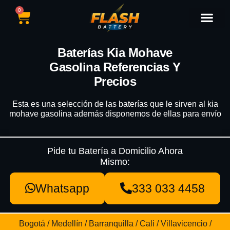
0
Catálogo de Baterías
Marcas de Baterías
Nuestras Sedes
Tipos de Vehícu
Baterías Kia Mohave
Gasolina Referencias Y
Precios
Esta es una selección de las baterías que le sirven al kia
mohave gasolina además disponemos de ellas para envío
Pide tu Batería a Domicilio Ahora
Mismo:
Whatsapp
333 033 4458
Bogotá / Medellín / Barranquilla / Cali / Villavicencio /