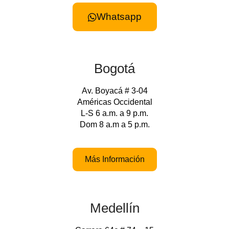
Whatsapp
Bogotá
Av. Boyacá # 3-04
Américas Occidental
L-S 6 a.m. a 9 p.m.
Dom 8 a.m a 5 p.m.
Más Información
Medellín