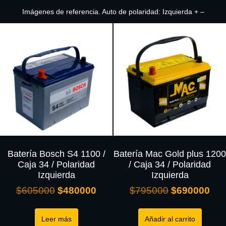
Imágenes de referencia. Auto de polaridad: Izquierda + –
Batería Bosch S4 1100 /
Batería Mac Gold plus 1200
Caja 34 / Polaridad
/ Caja 34 / Polaridad
Izquierda
Izquierda
$
605000
$
480000
$
795000
$
690000
Leer más
Añadir al carrito