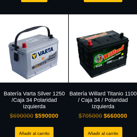
Batería Varta Silver 1250
Batería Willard Titanio 1100
/Caja 34 Polaridad
/ Caja 34 / Polaridad
Izquierda
Izquierda
$
690000
$
590000
$
705000
$
660000
Añadir al carrito
Añadir al carrito