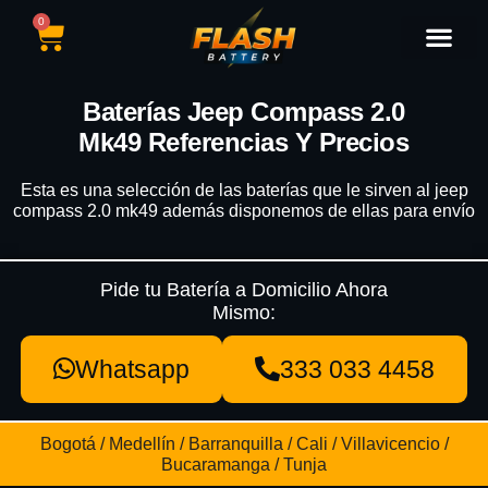
0
Catálogo de Baterías
Marcas de Baterías
Nuestras Sedes
Tipos de Vehícu
Baterías Jeep Compass 2.0
Mk49 Referencias Y Precios
Esta es una selección de las baterías que le sirven al jeep
compass 2.0 mk49 además disponemos de ellas para envío
Pide tu Batería a Domicilio Ahora
Mismo:
Whatsapp
333 033 4458
Bogotá / Medellín / Barranquilla / Cali / Villavicencio /
Bucaramanga / Tunja