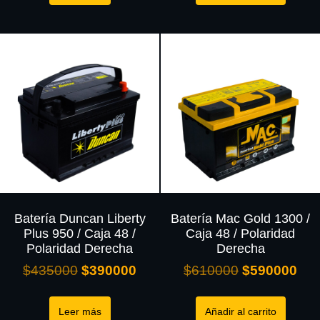
Batería Duncan Liberty
Batería Mac Gold 1300 /
Plus 950 / Caja 48 /
Caja 48 / Polaridad
Polaridad Derecha
Derecha
$
435000
$
390000
$
610000
$
590000
Leer más
Añadir al carrito