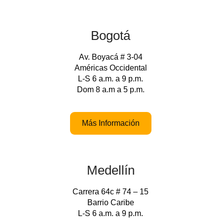
Bogotá
Av. Boyacá # 3-04
Américas Occidental
L-S 6 a.m. a 9 p.m.
Dom 8 a.m a 5 p.m.
Más Información
Medellín
Carrera 64c # 74 – 15
Barrio Caribe
L-S 6 a.m. a 9 p.m.