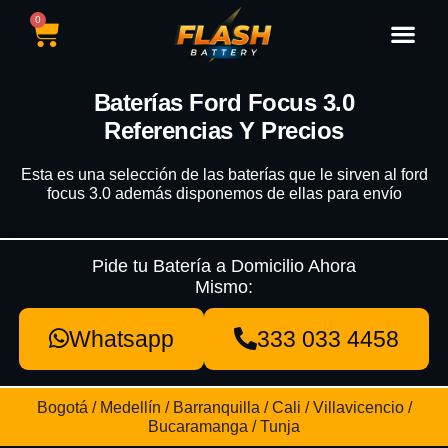
0
Catálogo de Baterías
Marcas de Baterías
Nuestras Sedes
Tipos de Vehícu
Baterías Ford Focus 3.0
Referencias Y Precios
Esta es una selección de las baterías que le sirven al ford
focus 3.0 además disponemos de ellas para envío
Pide tu Batería a Domicilio Ahora
Mismo:
Whatsapp
333 033 4458
Bogotá / Medellín / Barranquilla / Cali / Villavicencio /
Bucaramanga / Tunja