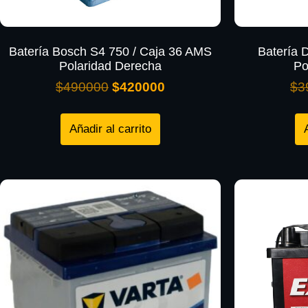
Batería Bosch S4 750 / Caja 36 AMS
Batería 
Polaridad Derecha
Po
$
490000
$
420000
$
3
Añadir al carrito