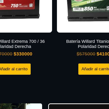
illard Extrema 700 / 36
Batería Willard Titani
laridad Derecha
Polaridad Dere
70000
$
330000
$
575000
$
410
Añadir al carrito
Añadir al carrit