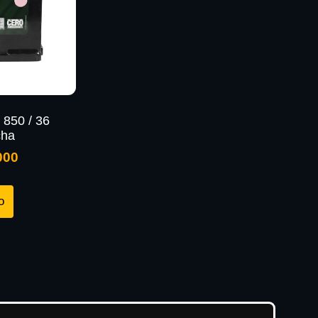
o 850 / 36
cha
000
o