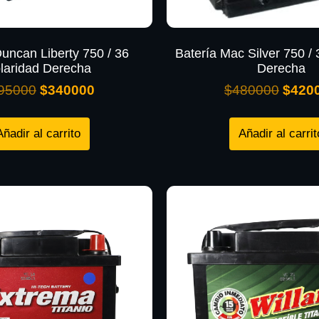
Duncan Liberty 750 / 36
Batería Mac Silver 750 / 
laridad Derecha
Derecha
95000
$
340000
$
480000
$
420
Añadir al carrito
Añadir al carrit