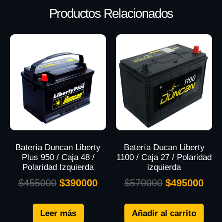
Productos Relacionados
Batería Duncan Liberty
Batería Ducan Liberty
Plus 950 / Caja 48 /
1100 / Caja 27 / Polaridad
Polaridad Izquierda
izquierda
$
455000
$
390000
$
570000
$
495000
Leer más
Añadir al carrito