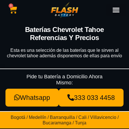
0
Catálogo de Baterías
Marcas de Baterías
Nuestras Sedes
Tipos de Vehícu
Baterías Chevrolet Tahoe
Referencias Y Precios
Esta es una selección de las baterías que le sirven al
chevrolet tahoe además disponemos de ellas para envío
Pide tu Batería a Domicilio Ahora
Mismo:
Whatsapp
333 033 4458
Bogotá / Medellín / Barranquilla / Cali / Villavicencio /
Bucaramanga / Tunja