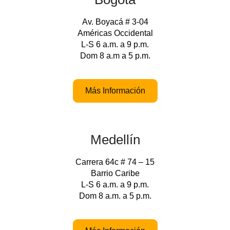
Av. Boyacá # 3-04
Américas Occidental
L-S 6 a.m. a 9 p.m.
Dom 8 a.m a 5 p.m.
Más Información
Medellín
Carrera 64c # 74 – 15
Barrio Caribe
L-S 6 a.m. a 9 p.m.
Dom 8 a.m. a 5 p.m.