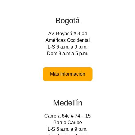
Bogotá
Av. Boyacá # 3-04
Américas Occidental
L-S 6 a.m. a 9 p.m.
Dom 8 a.m a 5 p.m.
Más Información
Medellín
Carrera 64c # 74 – 15
Barrio Caribe
L-S 6 a.m. a 9 p.m.