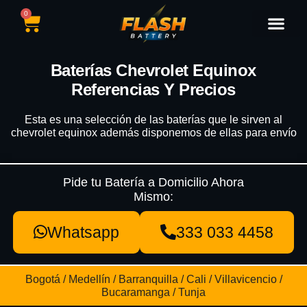
0
Catálogo de Baterías
Marcas de Baterías
Nuestras Sedes
Tipos de Vehícu
Baterías Chevrolet Equinox
Referencias Y Precios
Esta es una selección de las baterías que le sirven al
chevrolet equinox además disponemos de ellas para envío
Pide tu Batería a Domicilio Ahora
Mismo:
Whatsapp
333 033 4458
Bogotá / Medellín / Barranquilla / Cali / Villavicencio /
Bucaramanga / Tunja