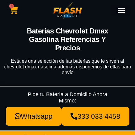
0
Catálogo de Baterías
Marcas de Baterías
Nuestras Sedes
Tipos de Vehícu
Baterías Chevrolet Dmax
Gasolina Referencias Y
Precios
Esta es una selección de las baterías que le sirven al
chevrolet dmax gasolina además disponemos de ellas para
envío
Pide tu Batería a Domicilio Ahora
Mismo:
Whatsapp
333 033 4458