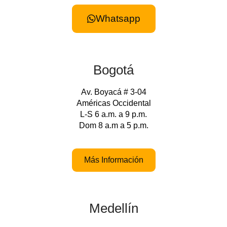
Whatsapp
Bogotá
Av. Boyacá # 3-04
Américas Occidental
L-S 6 a.m. a 9 p.m.
Dom 8 a.m a 5 p.m.
Más Información
Medellín