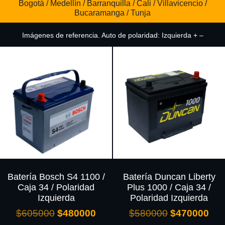
Bogotá / Medellín / Barranquilla / Cali / Villavicencio /
Bucaramanga / Tunja
Imágenes de referencia. Auto de polaridad: Izquierda + –
Batería Bosch S4 1100 /
Batería Duncan Liberty
Caja 34 / Polaridad
Plus 1000 / Caja 34 /
Izquierda
Polaridad Izquierda
$
605000
$
480000
$
580000
$
470000