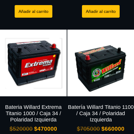
Añadir al carrito
Añadir al carrito
Bateria Willard Extrema
Batería Willard Titanio 1100
Titanio 1000 / Caja 34 /
/ Caja 34 / Polaridad
Polaridad Izquierda
Izquierda
$
520000
$
470000
$
705000
$
660000