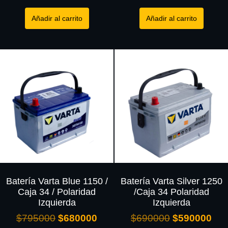
Añadir al carrito
Añadir al carrito
Batería Varta Blue 1150 /
Batería Varta Silver 1250
Caja 34 / Polaridad
/Caja 34 Polaridad
Izquierda
Izquierda
$
795000
$
680000
$
690000
$
590000