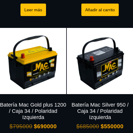
Leer más
Añadir al carrito
Batería Mac Gold plus 1200
Batería Mac Silver 950 /
/ Caja 34 / Polaridad
Caja 34 / Polaridad
Izquierda
Izquierda
$
795000
$
690000
$
685000
$
550000