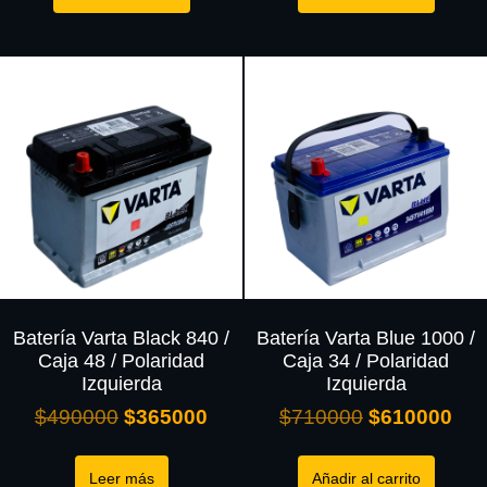
Batería Varta Black 840 /
Batería Varta Blue 1000 /
Caja 48 / Polaridad
Caja 34 / Polaridad
Izquierda
Izquierda
$
490000
$
365000
$
710000
$
610000
Leer más
Añadir al carrito