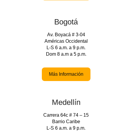
Bogotá
Av. Boyacá # 3-04
Américas Occidental
L-S 6 a.m. a 9 p.m.
Dom 8 a.m a 5 p.m.
Más Información
Medellín
Carrera 64c # 74 – 15
Barrio Caribe
L-S 6 a.m. a 9 p.m.