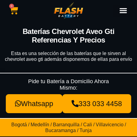
0
Catálogo de Baterías
Marcas de Baterías
Nuestras Sedes
Tipos de Vehícu
Baterías Chevrolet Aveo Gti
Referencias Y Precios
Esta es una selección de las baterías que le sirven al
chevrolet aveo gti además disponemos de ellas para envío
Pide tu Batería a Domicilio Ahora
Mismo:
Whatsapp
333 033 4458
Bogotá / Medellín / Barranquilla / Cali / Villavicencio /
Bucaramanga / Tunja