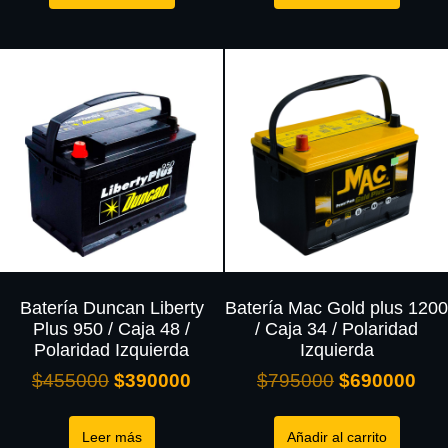
Batería Duncan Liberty
Batería Mac Gold plus 1200
Plus 950 / Caja 48 /
/ Caja 34 / Polaridad
Polaridad Izquierda
Izquierda
$
455000
$
390000
$
795000
$
690000
Leer más
Añadir al carrito