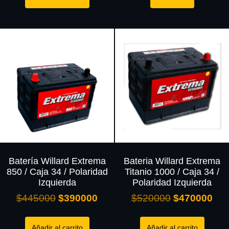
Batería Willard Extrema
Bateria Willard Extrema
850 / Caja 34 / Polaridad
Titanio 1000 / Caja 34 /
Izquierda
Polaridad Izquierda
$
445000
$
390000
$
520000
$
470000
Añadir al carrito
Añadir al carrito