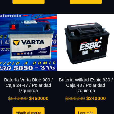
Batería Varta Blue 900 /
Batería Willard Esbic 830 /
Caja 24-47 / Polaridad
Caja 48 / Polaridad
Izquierda
Izquierda
$
540000
$
460000
$
390000
$
240000
Añadir al carrito
Leer más