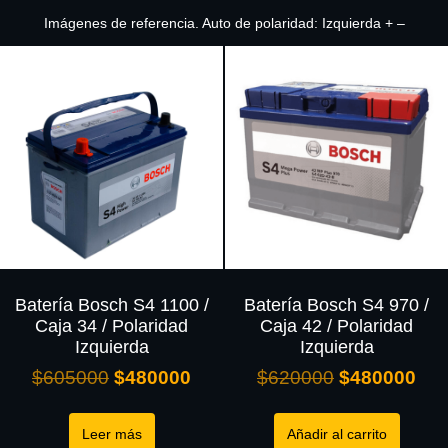
Imágenes de referencia. Auto de polaridad: Izquierda + –
Batería Bosch S4 1100 /
Batería Bosch S4 970 /
Caja 34 / Polaridad
Caja 42 / Polaridad
Izquierda
Izquierda
$
605000
$
480000
$
620000
$
480000
Leer más
Añadir al carrito