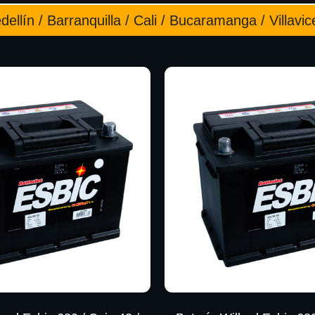
ellín / Barranquilla / Cali / Bucaramanga / Villavic