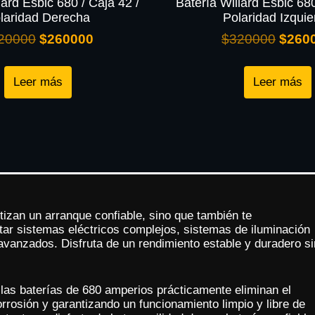
lard Esbic 680 / Caja 42 /
Batería Willard Esbic 680
laridad Derecha
Polaridad Izquie
20000
$
260000
$
320000
$
260
Leer más
Leer más
tizan un arranque confiable, sino que también te
tar sistemas eléctricos complejos, sistemas de iluminación
 avanzados. Disfruta de un rendimiento estable y duradero si
 las baterías de 680 amperios prácticamente eliminan el
rrosión y garantizando un funcionamiento limpio y libre de