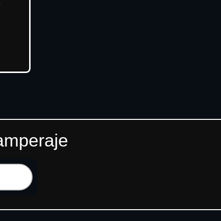
.
 amperaje