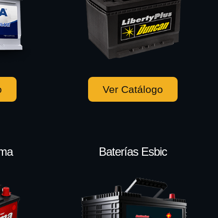
o
Ver Catálogo
ema
Baterías Esbic