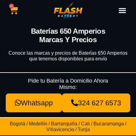
0
Catálogo de Baterías
Marcas de Baterías
Nuestras Sedes
Tipos de Vehícu
Baterías 650 Amperios
Marcas Y Precios
Conoce las marcas y precios de Baterías 650 Amperios
que tenemos disponibles para envío
Pide tu Batería a Domicilio Ahora
Mismo:
Whatsapp
324 627 6573
Bogotá / Medellín / Barranquilla / Cali / Bucaramanga /
Villavicencio / Tunja