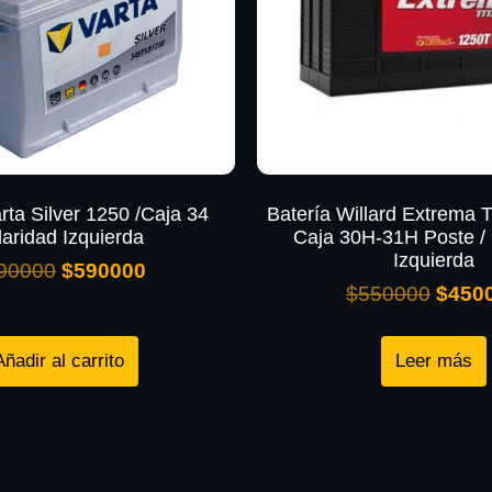
rta Silver 1250 /Caja 34
Batería Willard Extrema T
laridad Izquierda
Caja 30H-31H Poste / 
Izquierda
90000
$
590000
$
550000
$
450
Añadir al carrito
Leer más