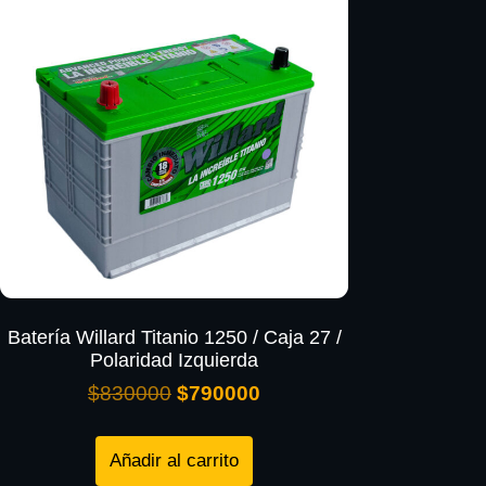
Batería Willard Titanio 1250 / Caja 27 /
Polaridad Izquierda
$
830000
$
790000
Añadir al carrito