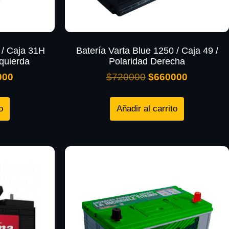
 / Caja 31H
Batería Varta Blue 1250 / Caja 49 /
zquierda
Polaridad Derecha
000
$
720000
$
660000
o
Añadir al carrito