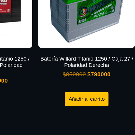
itanio 1250 /
Batería Willard Titanio 1250 / Caja 27 /
Polaridad
Polaridad Derecha
$
850000
$
790000
000
Añadir al carrito