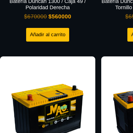
Batería Duncan 1300 / Caja 49 /
Batería Dunc
Polaridad Derecha
Tornill
$
670000
$
560000
$
6
Añadir al carrito