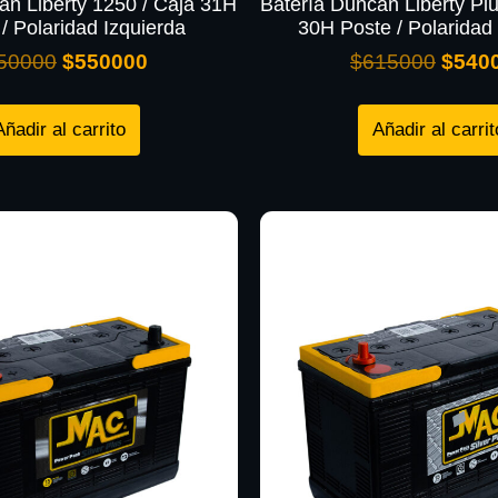
an Liberty 1250 / Caja 31H
Batería Duncan Liberty Plu
o / Polaridad Izquierda
30H Poste / Polaridad 
50000
$
550000
$
615000
$
540
Añadir al carrito
Añadir al carrit