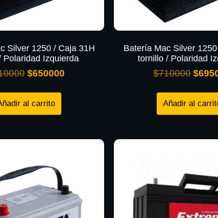
c Silver 1250 / Caja 31H
Batería Mac Silver 1250
/ Polaridad Izquierda
tornillo / Polaridad I
10000
$
650000
$
710000
$
695
Añadir al carrito
Añadir al carrit