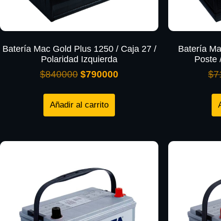
Batería Mac Gold Plus 1250 / Caja 27 /
Batería Ma
Polaridad Izquierda
Poste 
$
840000
$
790000
$
7
Añadir al carrito