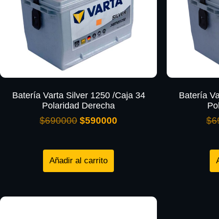
Batería Varta Silver 1250 /Caja 34
Batería Va
Polaridad Derecha
Po
$
690000
$
590000
$
6
Añadir al carrito