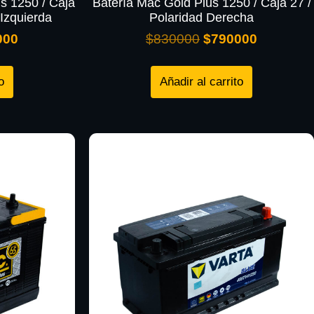
s 1250 / Caja
Batería Mac Gold Plus 1250 / Caja 27 /
Izquierda
Polaridad Derecha
000
$
830000
$
790000
o
Añadir al carrito